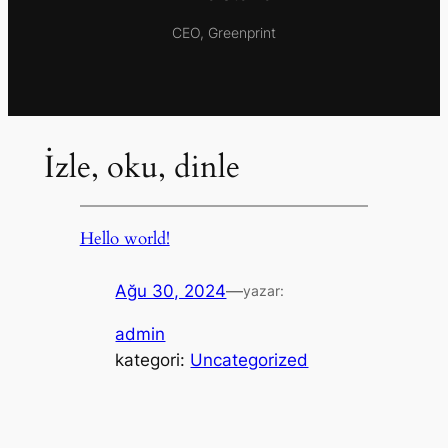
CEO, Greenprint
İzle, oku, dinle
Hello world!
Ağu 30, 2024
—
yazar:
admin
kategori:
Uncategorized